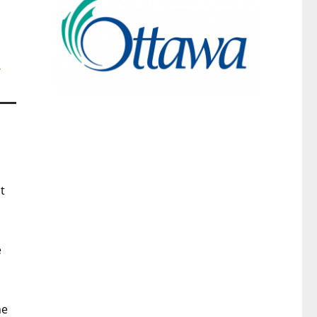
.
t
é
me