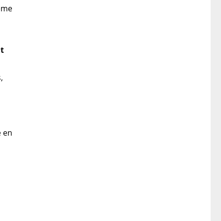
ième
t
,
e en